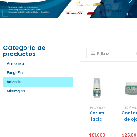
Categoría de
productos
Filtro
Armoniza
Fungi-Fin
Valentia
Misstig-Sx
Añadir
Selec
Valentia
Valent
al
ona
Serum
Conto
carrito
opci
¡Of
es
facial
de oj
$
81.000
$
25.00