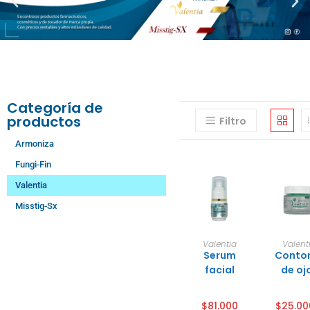
Categoría de
productos
Filtro
Armoniza
Fungi-Fin
Valentia
Misstig-Sx
Añadir
Selec
Valentia
Valent
al
ona
Serum
Conto
carrito
opci
¡Of
es
facial
de oj
$
81.000
$
25.00