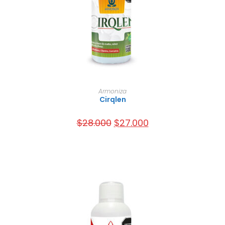
AÑADIR AL CARRITO
Armoniza
Cirqlen
$
28.000
$
27.000