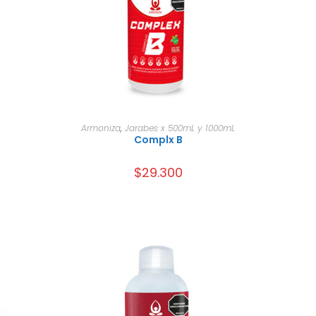
AÑADIR AL CARRITO
Armoniza
,
Jarabes x 500mL y 1000mL
Complx B
$
29.300