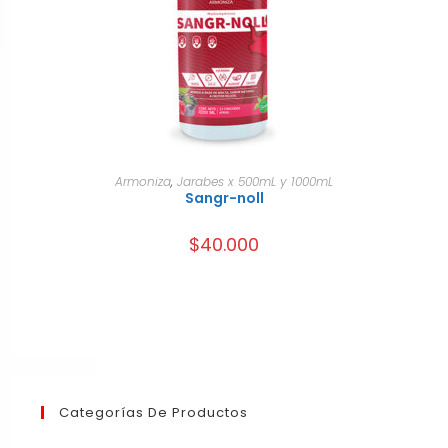
AÑADIR AL CARRITO
Armoniza
,
Jarabes x 500mL y 1000mL
Sangr-noll
$
40.000
Categorías De Productos