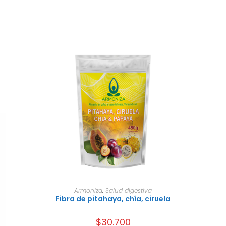
AÑADIR AL CARRITO
Armoniza
,
Salud digestiva
Fibra de pitahaya, chía, ciruela
$
30.700