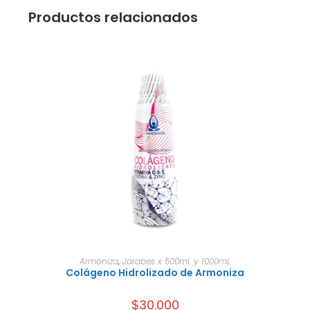
Productos relacionados
AÑADIR AL CARRITO
Armoniza
,
Jarabes x 500mL y 1000mL
Colágeno Hidrolizado de Armoniza
$
30.000